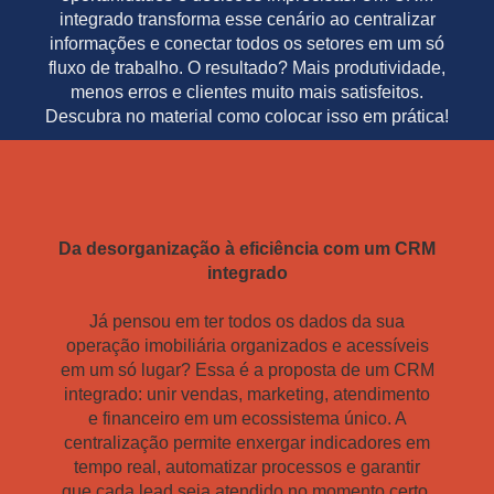
integrado transforma esse cenário ao centralizar
informações e conectar todos os setores em um só
fluxo de trabalho. O resultado? Mais produtividade,
menos erros e clientes muito mais satisfeitos.
Descubra no material como colocar isso em prática!
Da desorganização à eficiência com um CRM
integrado
Já pensou em ter todos os dados da sua
operação imobiliária organizados e acessíveis
em um só lugar? Essa é a proposta de um CRM
integrado: unir vendas, marketing, atendimento
e financeiro em um ecossistema único. A
centralização permite enxergar indicadores em
tempo real, automatizar processos e garantir
que cada lead seja atendido no momento certo.